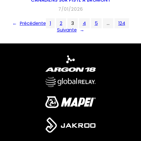
7/01/2026
←
Précédente
1
2
3
4
5
…
124
Suivante
→