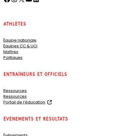
Athlètes
Équipe nationale
Équipes CC & UCI
Maîtres
Politiques
Entraîneurs et officiels
Ressources
Ressources
(
Portail de l’éducation
o
p
Événements et résultats
e
n
s
Événements