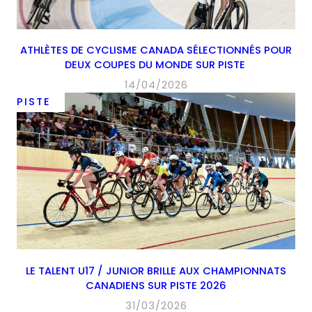
ATHLÈTES DE CYCLISME CANADA SÉLECTIONNÉS POUR
DEUX COUPES DU MONDE SUR PISTE
14/04/2026
PISTE
LE TALENT U17 / JUNIOR BRILLE AUX CHAMPIONNATS
CANADIENS SUR PISTE 2026
31/03/2026