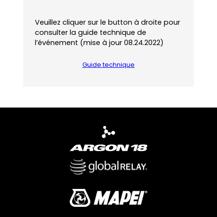
Veuillez cliquer sur le button à droite pour
consulter la guide technique de
l’événement (mise à jour 08.24.2022)
Guide technique
(
o
p
e
n
s
P
D
F
)