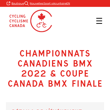
Skip
EN
Boutique
Nouvelles
Sport sécuritaire
to
content
Championnats
canadiens BMX
2022 & Coupe
Canada BMX Finale