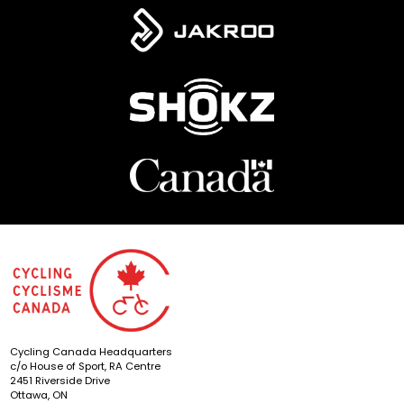
Cycling Canada Headquarters
c/o House of Sport, RA Centre
2451 Riverside Drive
Ottawa, ON