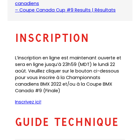
(
(
canadiens
o
o
(
– Coupe Canada Cup #9 Results | Résultats
p
p
o
e
e
p
n
n
e
Inscription
s
s
n
P
i
s
D
n
i
F
a
n
L’inscription en ligne est maintenant ouverte et
)
n
a
sera en ligne jusqu’à 23h59 (MDT) le lundi 22
e
n
août. Veuillez cliquer sur le bouton ci-dessous
w
e
pour vous inscrire à la Championnats
t
w
canadiens BMX 2022 et/ou à la Coupe BMX
a
t
Canada #9 (Finale)
b
a
)
b
Inscrivez ici!
)
Guide technique