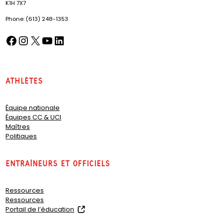
K1H 7X7
Phone: (613) 248-1353
Facebook
Instagram
X
YouTube
LinkedIn
(opens in a new tab)
(opens in a new tab)
(opens in a new tab)
(opens in a new tab)
(opens in a new tab)
Athlètes
Équipe nationale
Équipes CC & UCI
Maîtres
Politiques
Entraîneurs et officiels
Ressources
Ressources
(
Portail de l’éducation
o