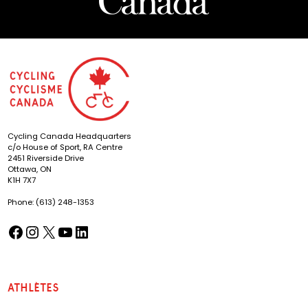
Cycling Canada Headquarters
c/o House of Sport, RA Centre
2451 Riverside Drive
Ottawa, ON
K1H 7X7
Phone: (613) 248-1353
Facebook
Instagram
X
YouTube
LinkedIn
(opens in a new tab)
(opens in a new tab)
(opens in a new tab)
(opens in a new tab)
(opens in a new tab)
Athlètes