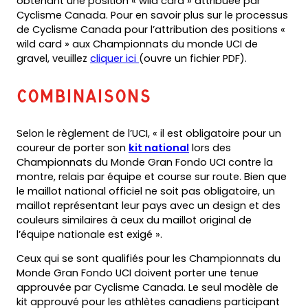
obtenant une position « wild card » attribuée par
Cyclisme Canada. Pour en savoir plus sur le processus
de Cyclisme Canada pour l’attribution des positions «
wild card » aux Championnats du monde UCI de
(opens
gravel, veuillez
cliquer ici
(ouvre un fichier PDF).
PDF)
Combinaisons
Selon le règlement de l’UCI, « il est obligatoire pour un
(opens
coureur de porter son
kit national
lors des
in
Championnats du Monde Gran Fondo UCI contre la
a
montre, relais par équipe et course sur route. Bien que
new
le maillot national officiel ne soit pas obligatoire, un
tab)
maillot représentant leur pays avec un design et des
couleurs similaires à ceux du maillot original de
l’équipe nationale est exigé ».
Ceux qui se sont qualifiés pour les Championnats du
Monde Gran Fondo UCI doivent porter une tenue
approuvée par Cyclisme Canada. Le seul modèle de
kit approuvé pour les athlètes canadiens participant