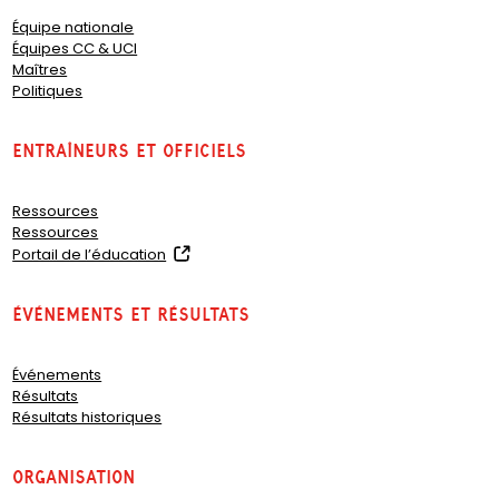
Équipe nationale
Équipes CC & UCI
Maîtres
Politiques
Entraîneurs et officiels
Ressources
Ressources
(
Portail de l’éducation
o
p
Événements et résultats
e
n
s
Événements
i
Résultats
n
Résultats historiques
a
n
e
organisation
w