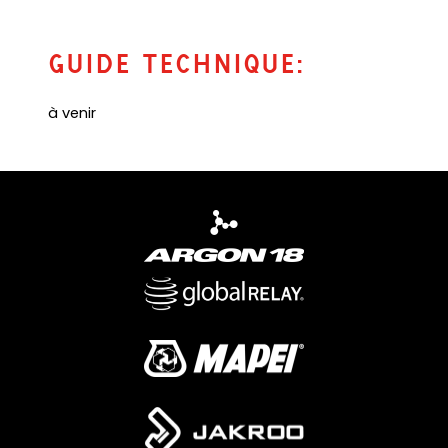
b
)
a
)
b
)
Guide Technique:
à venir