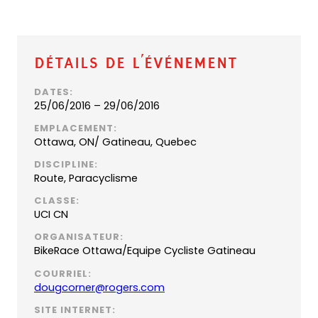
Détails de l’événement
DATES:
25/06/2016 – 29/06/2016
EMPLACEMENT:
Ottawa, ON/ Gatineau, Quebec
DISCIPLINE:
Route, Paracyclisme
CLASSE:
UCI CN
ORGANISATEUR:
BikeRace Ottawa/Equipe Cycliste Gatineau
COURRIEL:
(
dougcorner@rogers.com
o
SITE INTERNET:
p