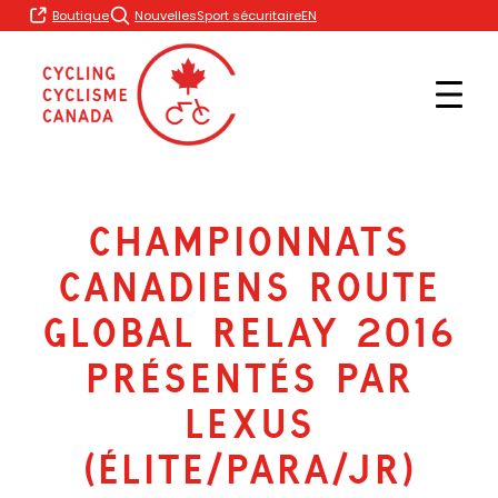
Skip
EN
Boutique
Nouvelles
Sport sécuritaire
to
content
Championnats
canadiens Route
Global Relay 2016
présentés par
Lexus
(Élite/Para/Jr)