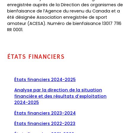
enregistrée auprès de la Direction des organismes de
bienfaisance de l’Agence du revenu du Canada et a
été désignée Association enregistrée de sport
amateur (ACESA). Numéro de bienfaisance 13017 7116
RR 0001.
États financiers
(
(
États financiers 2024-2025
o
o
Analyse par la direction de la situation
p
p
financière et des résultats d’exploitation
e
e
(
(
2024-2025
n
n
o
o
s
s
(
États financiers 2023-2024
p
p
P
i
o
e
e
D
n
(
(
États financiers 2022-2023
p
n
n
F
a
o
o
e