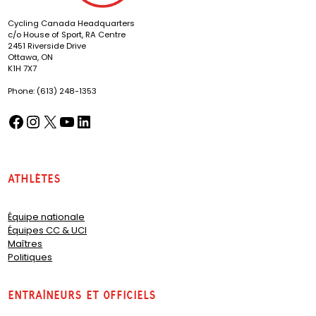
Cycling Canada Headquarters
c/o House of Sport, RA Centre
2451 Riverside Drive
Ottawa, ON
K1H 7X7
Phone: (613) 248-1353
Facebook
Instagram
X
YouTube
LinkedIn
(opens in a new tab)
(opens in a new tab)
(opens in a new tab)
(opens in a new tab)
(opens in a new tab)
Athlètes
Équipe nationale
Équipes CC & UCI
Maîtres
Politiques
Entraîneurs et officiels