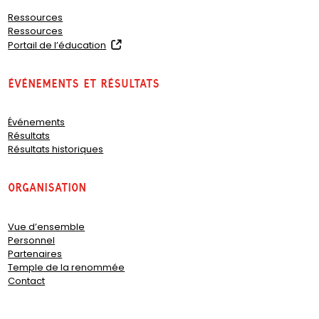
Ressources
Ressources
(
Portail de l’éducation
o
p
Événements et résultats
e
n
s
Événements
i
Résultats
n
Résultats historiques
a
n
e
organisation
w
t
a
Vue d’ensemble
b
Personnel
)
Partenaires
Temple de la renommée
Contact