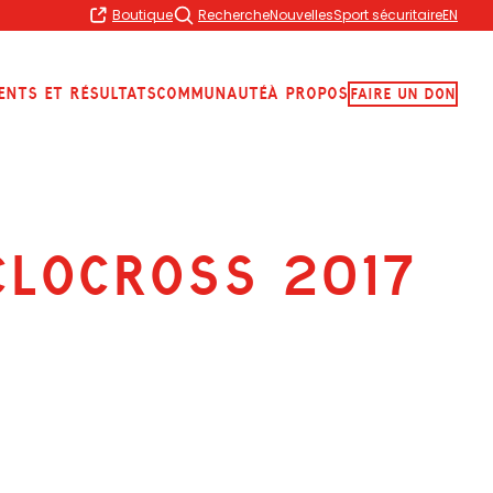
Boutique
Recherche
Nouvelles
Sport sécuritaire
EN
ents et résultats
Communauté
À propos
Faire Un Don
locross 2017