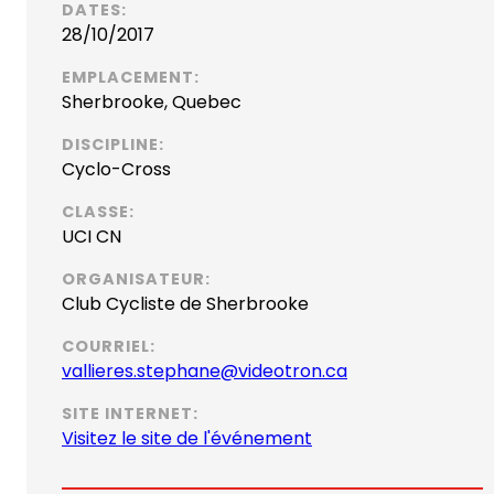
DATES:
28/10/2017
EMPLACEMENT:
Sherbrooke, Quebec
DISCIPLINE:
Cyclo-Cross
CLASSE:
UCI CN
ORGANISATEUR:
Club Cycliste de Sherbrooke
COURRIEL:
(
vallieres.stephane@videotron.ca
o
SITE INTERNET:
p
(
Visitez le site de l'événement
e
o
n
p