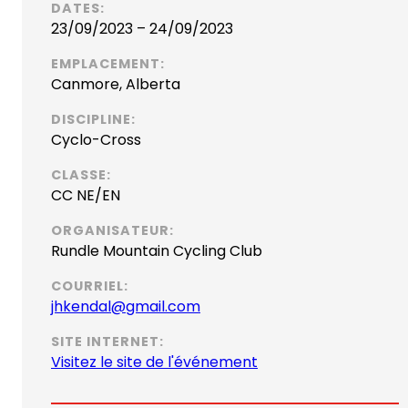
DATES:
23/09/2023 – 24/09/2023
EMPLACEMENT:
Canmore, Alberta
DISCIPLINE:
Cyclo-Cross
CLASSE:
CC NE/EN
ORGANISATEUR:
Rundle Mountain Cycling Club
COURRIEL:
(
jhkendal@gmail.com
o
SITE INTERNET:
p
(
Visitez le site de l'événement
e
o
n
p