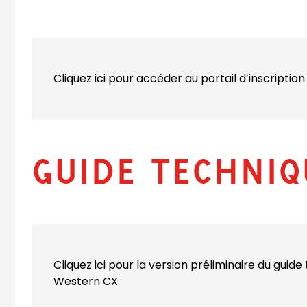
e
n
s
Cliquez ici pour accéder au portail d’inscription
P
D
Guide techniq
F
)
Cliquez ici pour la version préliminaire du guid
Western CX