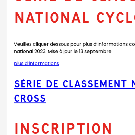
NATIONAL CYC
Veuillez cliquer dessous pour plus d’informations
national 2023. Mise à jour le 13 septembre
plus d’informations
(
o
p
SÉRIE DE CLASSEMENT 
e
(
n
CROSS
s
o
P
D
Inscription
p
F
)