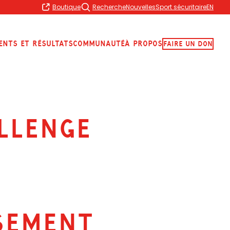
Boutique
Recherche
Nouvelles
Sport sécuritaire
EN
ents et résultats
Communauté
À propos
Faire Un Don
llenge
SEMENT