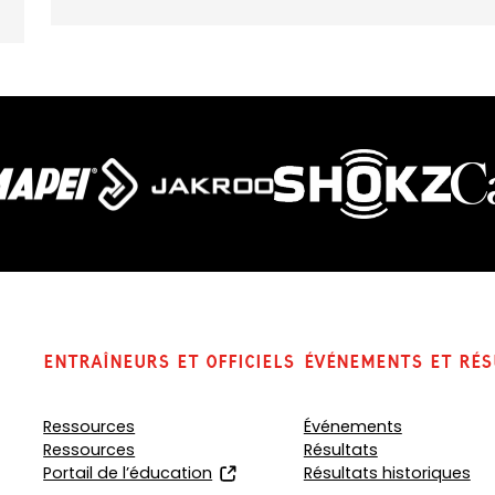
Entraîneurs et officiels
Événements et rés
Ressources
Événements
Ressources
Résultats
(
Portail de l’éducation
Résultats historiques