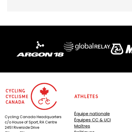
)
Athlètes
Équipe nationale
Cycling Canada Headquarters
Équipes CC & UCI
c/o House of Sport, RA Centre
Maîtres
2451 Riverside Drive