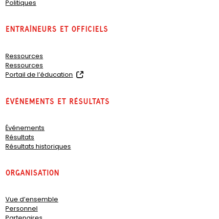
Politiques
Entraîneurs et officiels
Ressources
Ressources
(
Portail de l’éducation
o
p
Événements et résultats
e
n
s
Événements
i
Résultats
n
Résultats historiques
a
n
e
organisation
w
t
a
Vue d’ensemble
b
Personnel
)
Partenaires