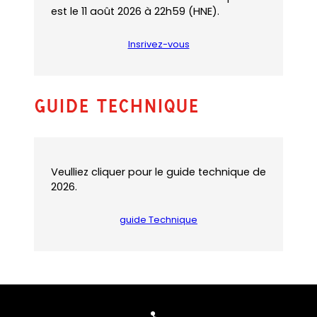
est le 11 août 2026 à 22h59 (HNE).
Insrivez-vous
Guide Technique
Veulliez cliquer pour le guide technique de
2026.
guide Technique
(
o
p
e
n
s
P