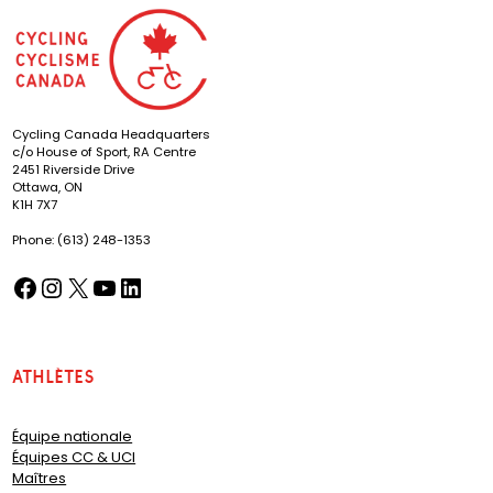
Cycling Canada Headquarters
c/o House of Sport, RA Centre
2451 Riverside Drive
Ottawa, ON
K1H 7X7
Phone: (613) 248-1353
Facebook
Instagram
X
YouTube
LinkedIn
(opens in a new tab)
(opens in a new tab)
(opens in a new tab)
(opens in a new tab)
(opens in a new tab)
Athlètes
Équipe nationale
Équipes CC & UCI
Maîtres