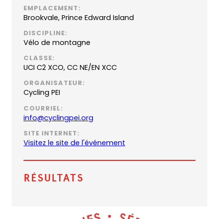
EMPLACEMENT:
Brookvale, Prince Edward Island
DISCIPLINE:
Vélo de montagne
CLASSE:
UCI C2 XCO, CC NE/EN XCC
ORGANISATEUR:
Cycling PEI
COURRIEL:
(
info@cyclingpei.org
o
SITE INTERNET:
p
Visitez le site de l'événement
e
n
s
Résultats
d
e
f
a