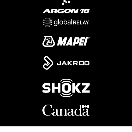
D
F
)