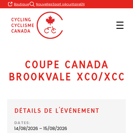
Skip
EN
Boutique
Nouvelles
Sport sécuritaire
to
content
Coupe Canada
Brookvale XCO/XCC
Détails de l’événement
DATES:
14/08/2026 – 15/08/2026