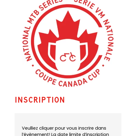
u
l
t
e
m
a
i
l
a
p
p
)
INscription
Veulliez cliquer pour vous inscrire dans
l’évènement! La date limite d’inscription