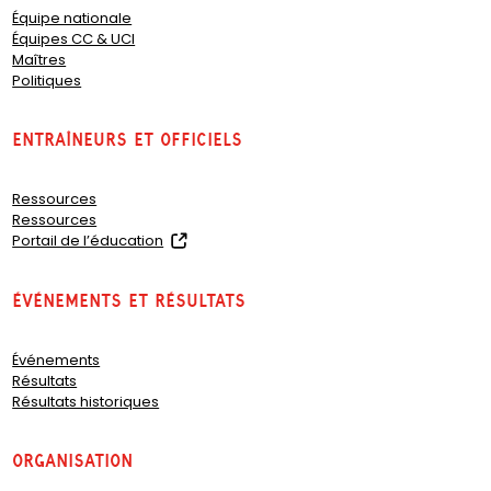
Équipe nationale
Équipes CC & UCI
Maîtres
Politiques
Entraîneurs et officiels
Ressources
Ressources
(
Portail de l’éducation
o
p
Événements et résultats
e
n
s
Événements
i
Résultats
n
Résultats historiques
a
n
e
organisation
w
t