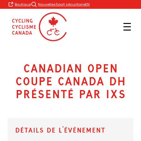
Skip
EN
Boutique
Nouvelles
Sport sécuritaire
to
content
Canadian Open
Coupe Canada DH
présenté par iXS
Détails de l’événement