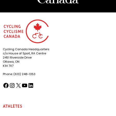
Cycling Canada Headquarters
c/o House of Sport, RA Centre
2451 Riverside Drive
Ottawa, ON
K1H 7X7
Phone: (613) 248-1353
Facebook
Instagram
X
YouTube
LinkedIn
(opens in a new tab)
(opens in a new tab)
(opens in a new tab)
(opens in a new tab)
(opens in a new tab)
Athlètes