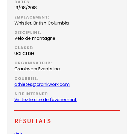
DATES:
19/08/2018
EMPLACEMENT:
Whistler, British Columbia
DISCIPLINE:
Vélo de montagne
CLASSE:
UCI C1 DH
ORGANISATEUR:
Crankworx Events Inc.
COURRIEL:
(
athletes@crankworx.com
o
SITE INTERNET:
p
(
Visitez le site de l'événement
e
o
n
p
s
e
Résultats
d
n
e
s
(
(