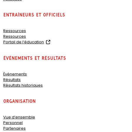
Entraîneurs et officiels
Ressources
Ressources
(
Portail de l’éducation
o
p
Événements et résultats
e
n
s
Événements
i
Résultats
n
Résultats historiques
a
n
e
organisation
w
t
a
Vue d’ensemble
b
Personnel
)
Partenaires