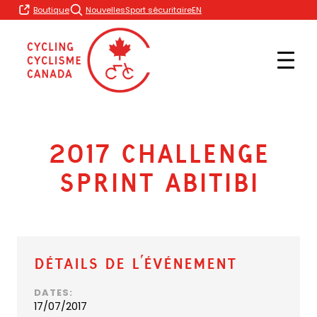
Skip
EN
Boutique
Nouvelles
Sport sécuritaire
to
content
2017 Challenge
Sprint Abitibi
Détails de l’événement
DATES:
17/07/2017