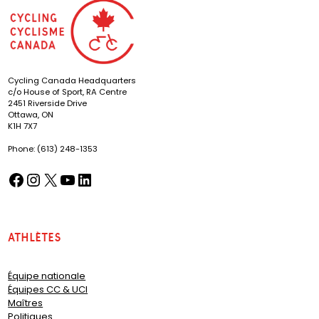
Cycling Canada Headquarters
c/o House of Sport, RA Centre
2451 Riverside Drive
Ottawa, ON
K1H 7X7
Phone: (613) 248-1353
Facebook
Instagram
X
YouTube
LinkedIn
(opens in a new tab)
(opens in a new tab)
(opens in a new tab)
(opens in a new tab)
(opens in a new tab)
Athlètes
Équipe nationale
Équipes CC & UCI
Maîtres
Politiques