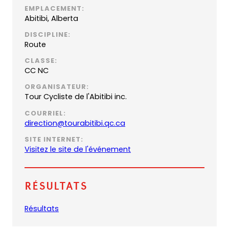
EMPLACEMENT:
Abitibi, Alberta
DISCIPLINE:
Route
CLASSE:
CC NC
ORGANISATEUR:
Tour Cycliste de l'Abitibi inc.
COURRIEL:
(
direction@tourabitibi.qc.ca
o
SITE INTERNET:
p
Visitez le site de l'événement
e
n
s
Résultats
d
e
(
Résultats
f
o
a