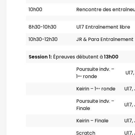
m
10h00
Rencontre des entraîneu
a
i
l
8h30-10h30
U17 Entraînement libre
a
10h30-12h30
JR & Para Entraînement 
p
p
)
Session 1:
Épreuves débutent à
13h00
Poursuite indv. –
U17,
1
ronde
ière
Keirin – 1
ronde
U17,
ière
Poursuite indv. –
U17,
Finale
Keirin – Finale
U17,
Scratch
U17,