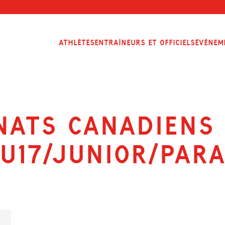
Athlètes
Entraîneurs et officiels
Événem
ats Canadiens 
(U17/Junior/Para