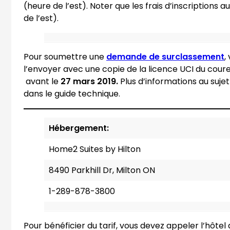
(heure de l’est). Noter que les frais d’inscriptions a
de l’est).
(
Pour soumettre une
demande de surclassement
,
o
l’envoyer avec une copie de la licence UCI du cour
(
p
avant le
27 mars 2019.
Plus d’informations au suje
o
e
dans le guide technique.
p
n
e
s
Hébergement:
n
P
s
D
Home2 Suites by Hilton
d
F
e
)
8490 Parkhill Dr, Milton ON
f
1-289-878-3800
a
u
l
Pour bénéficier du tarif, vous devez appeler l’hôt
t