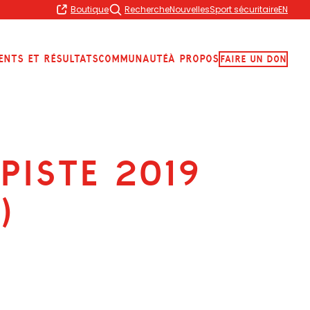
Boutique
Recherche
Nouvelles
Sport sécuritaire
EN
ents et résultats
Communauté
À propos
Faire Un Don
Piste 2019
)