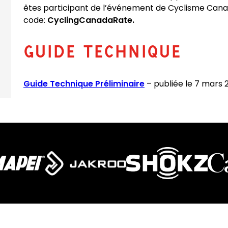
êtes participant de l’événement de Cyclisme Canada
e
code:
CyclingCanadaRate.
m
a
GUIDE TECHNIQUE
i
l
a
(
Guide Technique Préliminaire
– publiée le 7 mars 2
p
o
p
p
)
e
n
s
P
D
F
)