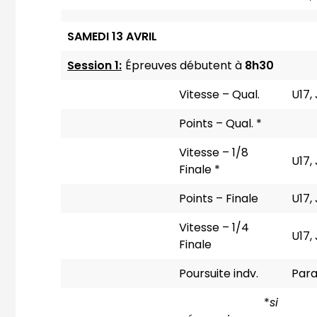
SAMEDI 13 AVRIL
Session 1:
Épreuves débutent à
8h30
Vitesse – Qual.
U17,
Points – Qual. *
Vitesse – 1/8
U17,
Finale *
Points – Finale
U17,
Vitesse – 1/4
U17,
Finale
Poursuite indv.
Par
*
si