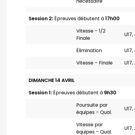
nécessaire
Session 2:
Épreuves débutent à
17h00
Vitesse – 1/2
U17,
Finale
Élimination
U17,
Vitesse – Finale
U17,
DIMANCHE 14 AVRIL
Session 1:
Épreuves débutent à
9
h30
Poursuite par
U17,
équipes – Qual.
Vitesse par
U17,
équipes – Qual.