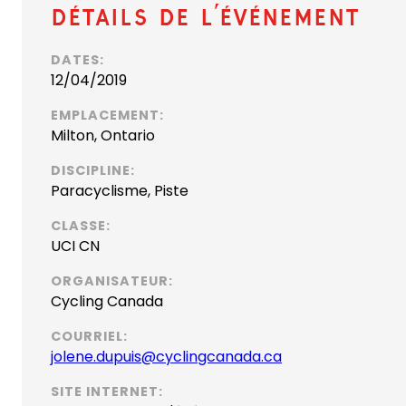
Détails de l’événement
DATES:
12/04/2019
EMPLACEMENT:
Milton, Ontario
DISCIPLINE:
Paracyclisme, Piste
CLASSE:
UCI CN
ORGANISATEUR:
Cycling Canada
COURRIEL:
(
jolene.dupuis@cyclingcanada.ca
o
SITE INTERNET:
p