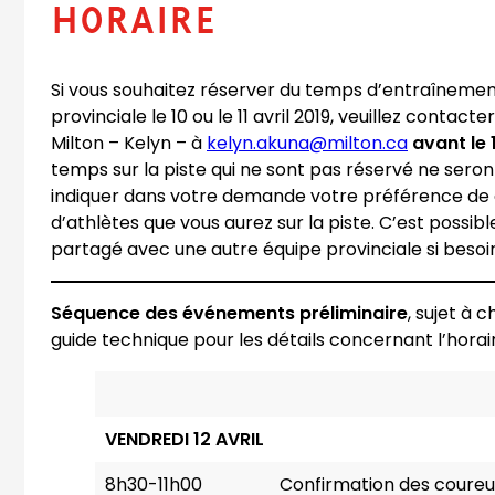
HORAIRE
Si vous souhaitez réserver du temps d’entraînement
provinciale le 10 ou le 11 avril 2019, veuillez contact
(
Milton – Kelyn – à
kelyn.akuna@milton.ca
avant le 
o
temps sur la piste qui ne sont pas réservé ne seront p
p
indiquer dans votre demande votre préférence de 
e
d’athlètes que vous aurez sur la piste. C’est poss
n
partagé avec une autre équipe provinciale si besoi
s
d
Séquence des événements préliminaire
, sujet à 
e
guide technique pour les détails concernant l’horai
f
a
u
l
VENDREDI 12 AVRIL
t
8h30-11h00
Confirmation des coureur
e