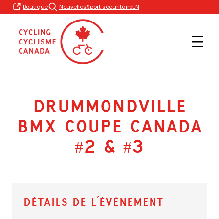
Skip
EN
Boutique
Nouvelles
Sport sécuritaire
to
content
Drummondville
BMX Coupe Canada
#2 & #3
Détails de l’événement