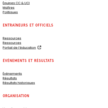
Équipes CC & UCI
Maîtres
Politiques
Entraîneurs et officiels
Ressources
Ressources
(
Portail de l’éducation
o
p
Événements et résultats
e
n
s
Événements
i
Résultats
n
Résultats historiques
a
n
e
organisation
w
t
a