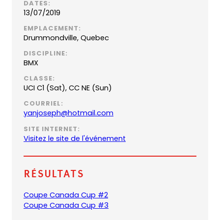
DATES:
13/07/2019
EMPLACEMENT:
Drummondville, Quebec
DISCIPLINE:
BMX
CLASSE:
UCI C1 (Sat), CC NE (Sun)
COURRIEL:
(
yanjoseph@hotmail.com
o
SITE INTERNET:
p
Visitez le site de l'événement
e
n
s
Résultats
d
e
(
Coupe Canada Cup #2
f
o
(
Coupe Canada Cup #3
a
p
o
u