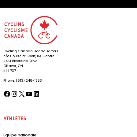
Cycling Canada Headquarters
c/o House of Sport, RA Centre
2451 Riverside Drive
Ottawa, ON
K1H 7X7
Phone: (613) 248-1353
Facebook
Instagram
X
YouTube
LinkedIn
(opens in a new tab)
(opens in a new tab)
(opens in a new tab)
(opens in a new tab)
(opens in a new tab)
Athlètes
Équipe nationale