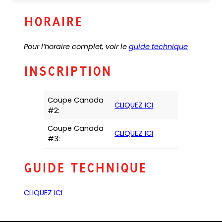
e
p
l
n
e
t
HORAIRE
s
n
e
i
s
m
(
Pour l’horaire complet, voir le
guide technique
n
i
a
o
a
n
i
p
n
a
INSCRIPTION
l
e
e
n
a
n
w
e
p
s
t
w
p
Coupe Canada
CLIQUEZ ICI
P
a
t
)
#2:
D
b
a
Coupe Canada
F
)
b
CLIQUEZ ICI
#3:
)
)
GUIDE TECHNIQUE
(
CLIQUEZ ICI
o
p