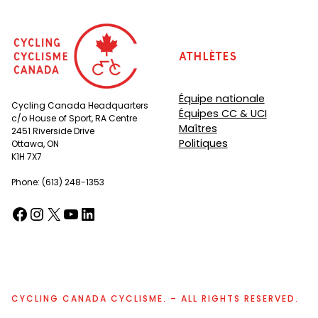
Athlètes
Équipe nationale
Cycling Canada Headquarters
Équipes CC & UCI
c/o House of Sport, RA Centre
Maîtres
2451 Riverside Drive
Politiques
Ottawa, ON
K1H 7X7
Phone: (613) 248-1353
Facebook
Instagram
X
YouTube
LinkedIn
(opens in a new tab)
(opens in a new tab)
(opens in a new tab)
(opens in a new tab)
(opens in a new tab)
CYCLING CANADA CYCLISME. – ALL RIGHTS RESERVED.