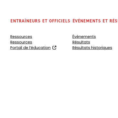
Entraîneurs et officiels
Événements et rés
Ressources
Événements
Ressources
Résultats
(
Portail de l’éducation
Résultats historiques
o
p
e
n
s
i
n
a
n
e
w
t