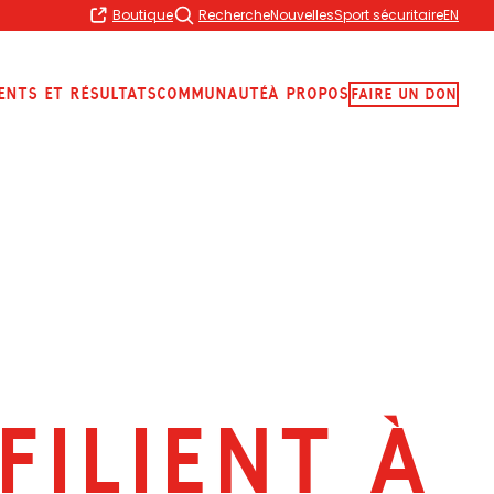
Boutique
Recherche
Nouvelles
Sport sécuritaire
EN
ents et résultats
Communauté
À propos
Faire Un Don
FILIENT À