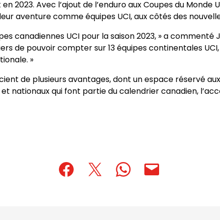
t en 2023. Avec l’ajout de l’enduro aux Coupes du Monde 
eur aventure comme équipes UCI, aux côtés des nouvell
quipes canadiennes UCI pour la saison 2023, » a commenté 
 de pouvoir compter sur 13 équipes continentales UCI, c
ionale. »
ficient de plusieurs avantages, dont un espace réservé 
et nationaux qui font partie du calendrier canadien, l’acc
(opens
(opens
(opens
(opens
(opens
in
in
in
default
in
a
a
a
email
a
new
new
new
app)
new