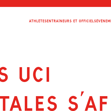
Athlètes
Entraîneurs et officiels
Événem
S UCI
ALES S’AF