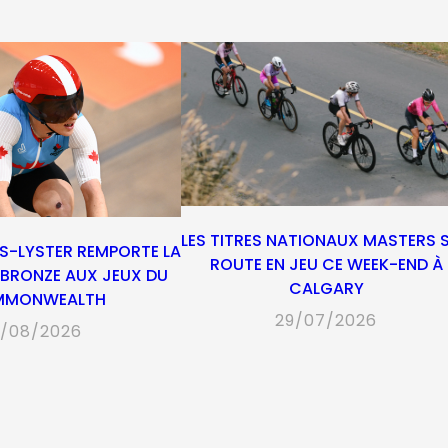
tab)
tab)
tab)
tab)
LES TITRES NATIONAUX MASTERS 
S-LYSTER REMPORTE LA
ROUTE EN JEU CE WEEK-END À
E BRONZE AUX JEUX DU
CALGARY
MMONWEALTH
29/07/2026
/08/2026