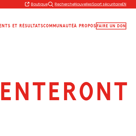
Boutique
Recherche
Nouvelles
Sport sécuritaire
EN
ents et résultats
Communauté
À propos
Faire Un Don
SENTERONT