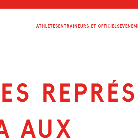
Athlètes
Entraîneurs et officiels
Événem
TES REPRÉ
A AUX