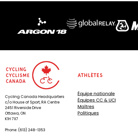
Athlètes
Équipe nationale
Cycling Canada Headquarters
Équipes CC & UCI
c/o House of Sport, RA Centre
Maîtres
2451 Riverside Drive
Politiques
Ottawa, ON
K1H 7X7
Phone: (613) 248-1353