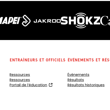
Entraîneurs et officiels
Événements et rés
Ressources
Événements
Ressources
Résultats
(
Portail de l’éducation
Résultats historiques
o
p
e
n