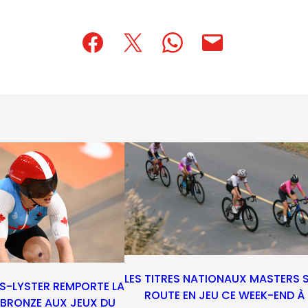
(opens
(opens
(opens
(opens
(opens
in
in
in
default
in
a
a
a
email
a
new
new
new
app)
new
tab)
tab)
tab)
tab)
LES TITRES NATIONAUX MASTERS 
S-LYSTER REMPORTE LA
ROUTE EN JEU CE WEEK-END À
E BRONZE AUX JEUX DU