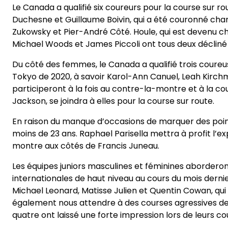
Le Canada a qualifié six coureurs pour la course sur r
Duchesne et Guillaume Boivin, qui a été couronné cham
Zukowsky et Pier-André Côté. Houle, qui est devenu 
Michael Woods et James Piccoli ont tous deux décliné l
Du côté des femmes, le Canada a qualifié trois cour
Tokyo de 2020, à savoir Karol-Ann Canuel, Leah Kir
participeront à la fois au contre-la-montre et à la c
Jackson, se joindra à elles pour la course sur route.
En raison du manque d’occasions de marquer des point
moins de 23 ans. Raphael Parisella mettra à profit l’e
montre aux côtés de Francis Juneau.
Les équipes juniors masculines et féminines aborderon
internationales de haut niveau au cours du mois derni
Michael Leonard, Matisse Julien et Quentin Cowan, qu
également nous attendre à des courses agressives de la
quatre ont laissé une forte impression lors de leurs