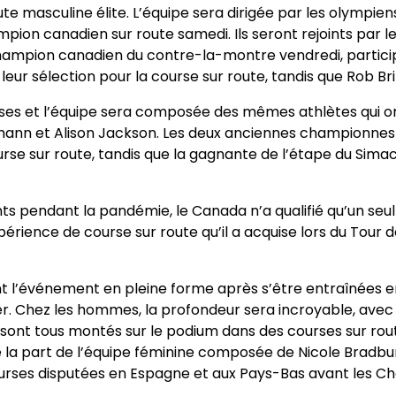
oute masculine élite. L’équipe sera dirigée par les olympi
pion canadien sur route samedi. Ils seront rejoints par 
champion canadien du contre-la-montre vendredi, partic
eur sélection pour la course sur route, tandis que Rob Br
euses et l’équipe sera composée des mêmes athlètes qui 
chmann et Alison Jackson. Les deux anciennes championn
ourse sur route, tandis que la gagnante de l’étape du Sim
s pendant la pandémie, le Canada n’a qualifié qu’un seul
xpérience de course sur route qu’il a acquise lors du Tour
t l’événement en pleine forme après s’être entraînées en
er. Chez les hommes, la profondeur sera incroyable, avec
i sont tous montés sur le podium dans des courses sur r
 part de l’équipe féminine composée de Nicole Bradbury, L
 courses disputées en Espagne et aux Pays-Bas avant les