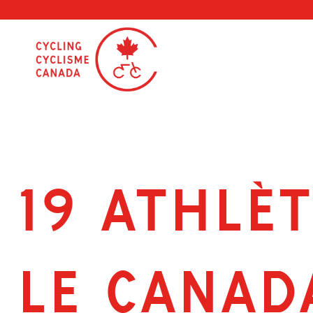
Skip
to
content
19 ATHLÈ
LE CANAD