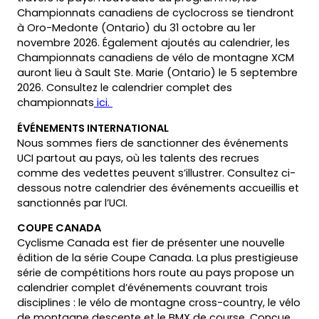
Championnats canadiens de cyclocross se tiendront
à Oro-Medonte (Ontario) du 31 octobre au 1er
novembre 2026. Également ajoutés au calendrier, les
Championnats canadiens de vélo de montagne XCM
auront lieu à Sault Ste. Marie (Ontario) le 5 septembre
2026. Consultez le calendrier complet des
(opens
(opens
championnats
ici
.
in
in
ÉVÉNEMENTS INTERNATIONAL
a
a
Nous sommes fiers de sanctionner des événements
new
new
UCI partout au pays, où les talents des recrues
tab)
tab)
comme des vedettes peuvent s’illustrer. Consultez ci-
dessous notre calendrier des événements accueillis et
sanctionnés par l’UCI.
COUPE CANADA
Cyclisme Canada est fier de présenter une nouvelle
édition de la série Coupe Canada. La plus prestigieuse
série de compétitions hors route au pays propose un
calendrier complet d’événements couvrant trois
disciplines : le vélo de montagne cross-country, le vélo
de montagne descente et le BMX de course. Conçue