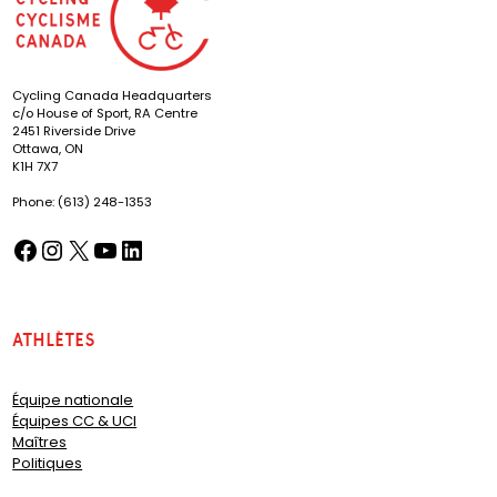
Cycling Canada Headquarters
c/o House of Sport, RA Centre
2451 Riverside Drive
Ottawa, ON
K1H 7X7
Phone: (613) 248-1353
Facebook
Instagram
X
YouTube
LinkedIn
(opens in a new tab)
(opens in a new tab)
(opens in a new tab)
(opens in a new tab)
(opens in a new tab)
Athlètes
Équipe nationale
Équipes CC & UCI
Maîtres
Politiques