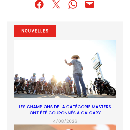
(opens
(opens
(opens
(opens
(opens
in
in
in
default
in
a
a
a
email
a
new
new
new
app)
new
Nouvelles
tab)
tab)
tab)
tab)
LES CHAMPIONS DE LA CATÉGORIE MASTERS
ONT ÉTÉ COURONNÉS À CALGARY
4/08/2026