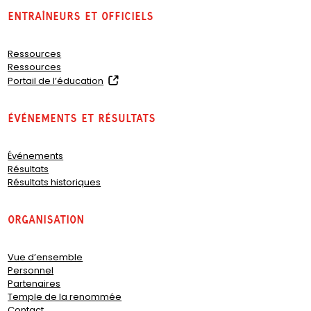
Entraîneurs et officiels
Ressources
Ressources
(
Portail de l’éducation
o
p
Événements et résultats
e
n
s
Événements
i
Résultats
n
Résultats historiques
a
n
e
organisation
w
t
a
Vue d’ensemble
b
Personnel
)
Partenaires
Temple de la renommée
Contact