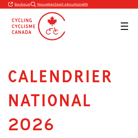
Skip
EN
Boutique
Nouvelles
Sport sécuritaire
to
content
CALENDRIER
NATIONAL
2026