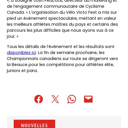
», a souligné Josh Peacock, directeur du marketing et
de l’engagement communautaire de Cyclisme
Canada. « L’organisation du Vélo Victo Fest a mis sur
pied un événement spectaculaire, mettant en valeur
les meilleurs athlètes maîtres du pays et certains des
parcours les plus difficiles que nous ayons vus à ce
jour. »
Tous les détails de l’événement et les résultats sont
disponibles ici
. La fin de semaine prochaine, les
Championnats canadiens sur route se dirigeront vers
la Beauce pour les compétitions pour athlètes élite,
juniors et para.
(opens
(opens
(opens
(opens
(opens
in
in
in
default
in
a
a
a
email
a
new
new
new
app)
new
Nouvelles