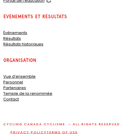
(
Portail de l’éducation
o
p
Événements et résultats
e
n
s
Événements
i
Résultats
n
Résultats historiques
a
n
e
organisation
w
t
a
Vue d’ensemble
b
Personnel
)
Partenaires
Temple de la renommée
Contact
CYCLING CANADA CYCLISME. – ALL RIGHTS RESERVED.
PRIVACY POLICY
TERMS OF USE