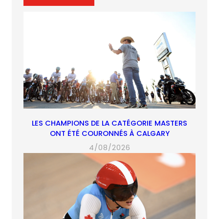
tab)
tab)
tab)
tab)
LES CHAMPIONS DE LA CATÉGORIE MASTERS
ONT ÉTÉ COURONNÉS À CALGARY
4/08/2026