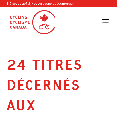
Skip
EN
Boutique
Nouvelles
Sport sécuritaire
to
content
24 TITRES
DÉCERNÉS
AUX