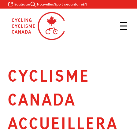
Skip
EN
Boutique
Nouvelles
Sport sécuritaire
to
content
CYCLISME
CANADA
ACCUEILLERA