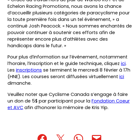
Echelon Racing Promotions, nous avons la chance
d’accueillir plusieurs catégories de paracyclisme pour
la toute première fois dans un tel événement, » a
continué Josh Peacock. « Nous sommes enchantés de
pouvoir continuer à soutenir ces efforts afin de
représenter encore plus d’athlètes avec des
handicaps dans le futur. »
Pour plus d’information sur l’événement, notamment
l’horaire, l’inscription et le guide technique, cliquez
ici
.
Les
inscriptions
se terminent le mercredi 8 février à 17h
(HNE). Les courses seront diffusées virtuellement
ici
dimanche.
Veuillez noter que Cyclisme Canada s’engage à faire
un don de 5$ par participant pour la
Fondation Coeur
(opens
et AVC
afin d’honorer la mémoire de Kris Yip.
in
a
new
tab)