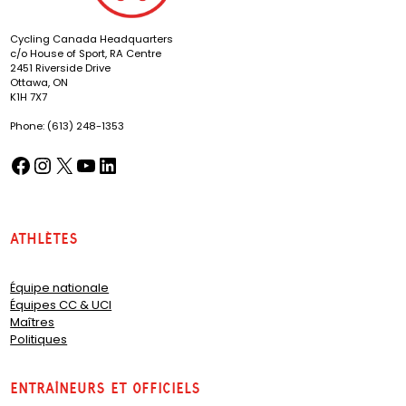
Cycling Canada Headquarters
c/o House of Sport, RA Centre
2451 Riverside Drive
Ottawa, ON
K1H 7X7
Phone: (613) 248-1353
Facebook
Instagram
X
YouTube
LinkedIn
(opens in a new tab)
(opens in a new tab)
(opens in a new tab)
(opens in a new tab)
(opens in a new tab)
Athlètes
Équipe nationale
Équipes CC & UCI
Maîtres
Politiques
Entraîneurs et officiels