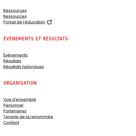
Ressources
Ressources
(
Portail de l’éducation
o
p
Événements et résultats
e
n
s
Événements
i
Résultats
n
Résultats historiques
a
n
e
organisation
w
t
a
Vue d’ensemble
b
Personnel
)
Partenaires
Temple de la renommée
Contact