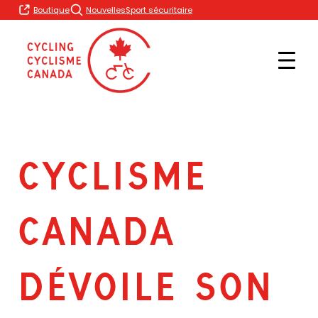
Skip
Boutique
Nouvelles
Sport sécuritaire
to
content
CYCLISME
CANADA
DÉVOILE SON