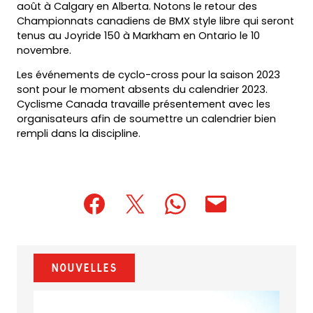
août à Calgary en Alberta. Notons le retour des
Championnats canadiens de BMX style libre qui seront
tenus au Joyride 150 à Markham en Ontario le 10
novembre.
Les événements de cyclo-cross pour la saison 2023
sont pour le moment absents du calendrier 2023.
Cyclisme Canada travaille présentement avec les
organisateurs afin de soumettre un calendrier bien
rempli dans la discipline.
(opens
(opens
(opens
(opens
(opens
in
in
in
default
in
a
a
a
email
a
new
new
new
app)
new
Nouvelles
tab)
tab)
tab)
tab)