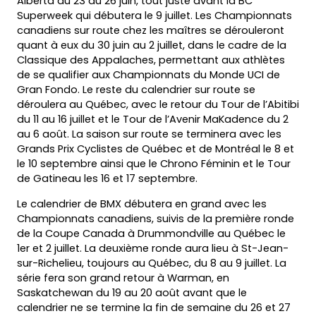
Alberta du 23 au 26 juin, tout juste avant la BC
Superweek qui débutera le 9 juillet. Les Championnats
canadiens sur route chez les maîtres se dérouleront
quant à eux du 30 juin au 2 juillet, dans le cadre de la
Classique des Appalaches, permettant aux athlètes
de se qualifier aux Championnats du Monde UCI de
Gran Fondo. Le reste du calendrier sur route se
déroulera au Québec, avec le retour du Tour de l’Abitibi
du 11 au 16 juillet et le Tour de l’Avenir MaKadence du 2
au 6 août. La saison sur route se terminera avec les
Grands Prix Cyclistes de Québec et de Montréal le 8 et
le 10 septembre ainsi que le Chrono Féminin et le Tour
de Gatineau les 16 et 17 septembre.
Le calendrier de BMX débutera en grand avec les
Championnats canadiens, suivis de la première ronde
de la Coupe Canada à Drummondville au Québec le
1er et 2 juillet. La deuxième ronde aura lieu à St-Jean-
sur-Richelieu, toujours au Québec, du 8 au 9 juillet. La
série fera son grand retour à Warman, en
Saskatchewan du 19 au 20 août avant que le
calendrier ne se termine la fin de semaine du 26 et 27