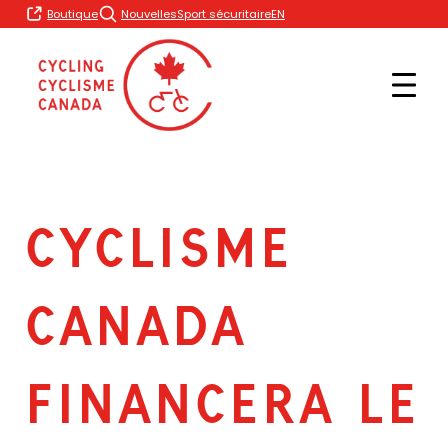
Skip
EN
Boutique
Nouvelles
Sport sécuritaire
to
content
CYCLISME
CANADA
FINANCERA LE