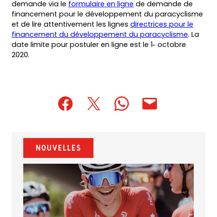
demande via le
formulaire en ligne
de demande de
financement pour le développement du paracyclisme
et de lire attentivement les lignes
directrices pour le
(opens
financement du développement du paracyclisme
. La
PDF)
date limite pour postuler en ligne est le 1
octobre
er
2020.
(opens
(opens
(opens
(opens
(opens
in
in
in
default
in
a
a
a
email
a
new
new
new
app)
new
Nouvelles
tab)
tab)
tab)
tab)