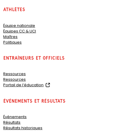
Athlètes
Équipe nationale
Équipes CC & UCI
Maîtres
Politiques
Entraîneurs et officiels
Ressources
Ressources
(
Portail de l’éducation
o
p
Événements et résultats
e
n
s
Événements
i
Résultats
n
Résultats historiques
a