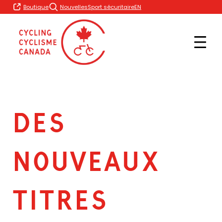
Skip
EN
Boutique
Nouvelles
Sport sécuritaire
to
content
DES
NOUVEAUX
TITRES