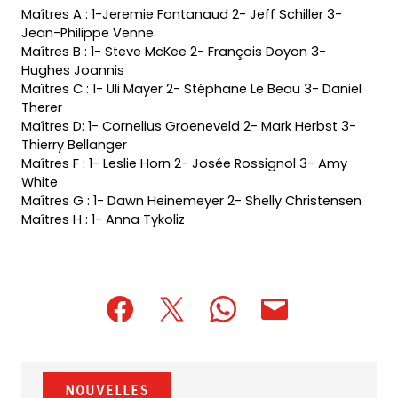
Maîtres A : 1-Jeremie Fontanaud 2- Jeff Schiller 3-
Jean-Philippe Venne
Maîtres B : 1- Steve McKee 2- François Doyon 3-
Hughes Joannis
Maîtres C : 1- Uli Mayer 2- Stéphane Le Beau 3- Daniel
Therer
Maîtres D: 1- Cornelius Groeneveld 2- Mark Herbst 3-
Thierry Bellanger
Maîtres F : 1- Leslie Horn 2- Josée Rossignol 3- Amy
White
Maîtres G : 1- Dawn Heinemeyer 2- Shelly Christensen
Maîtres H : 1- Anna Tykoliz
(opens
(opens
(opens
(opens
(opens
in
in
in
default
in
a
a
a
email
a
new
new
new
app)
new
Nouvelles