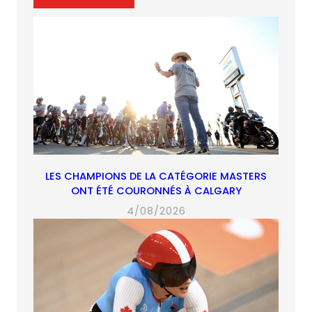
tab)
tab)
tab)
tab)
LES CHAMPIONS DE LA CATÉGORIE MASTERS
ONT ÉTÉ COURONNÉS À CALGARY
4/08/2026