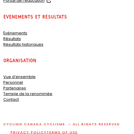
(
Portail de l’éducation
o
p
Événements et résultats
e
n
s
Événements
i
Résultats
n
Résultats historiques
a
n
e
organisation
w
t
a
Vue d’ensemble
b
Personnel
)
Partenaires
Temple de la renommée
Contact
CYCLING CANADA CYCLISME. – ALL RIGHTS RESERVED.
PRIVACY POLICY
TERMS OF USE