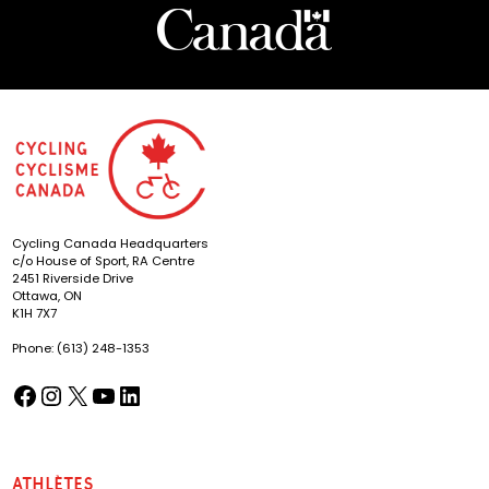
Cycling Canada Headquarters
c/o House of Sport, RA Centre
2451 Riverside Drive
Ottawa, ON
K1H 7X7
Phone: (613) 248-1353
Facebook
Instagram
X
YouTube
LinkedIn
(opens in a new tab)
(opens in a new tab)
(opens in a new tab)
(opens in a new tab)
(opens in a new tab)
Athlètes