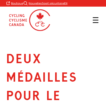
Skip
EN
Boutique
Nouvelles
Sport sécuritaire
to
content
DEUX
MÉDAILLES
POUR LE