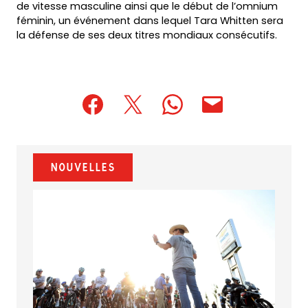
de vitesse masculine ainsi que le début de l’omnium
féminin, un événement dans lequel Tara Whitten sera
la défense de ses deux titres mondiaux consécutifs.
(opens
(opens
(opens
(opens
(opens
in
in
in
default
in
a
a
a
email
a
new
new
new
app)
new
Nouvelles
tab)
tab)
tab)
tab)