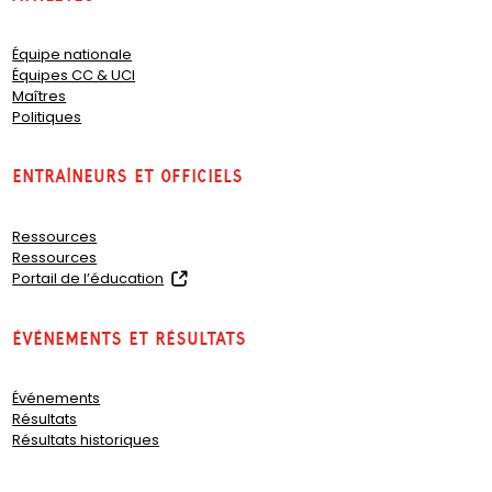
Équipe nationale
Équipes CC & UCI
Maîtres
Politiques
Entraîneurs et officiels
Ressources
Ressources
(
Portail de l’éducation
o
p
Événements et résultats
e
n
s
Événements
i
Résultats
n
Résultats historiques
a
n
e