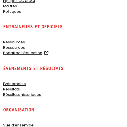
Équipes CC & UCI
Maîtres
Politiques
Entraîneurs et officiels
Ressources
Ressources
(
Portail de l’éducation
o
p
Événements et résultats
e
n
s
Événements
i
Résultats
n
Résultats historiques
a
n
e
organisation
w
t
a
Vue d’ensemble