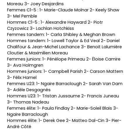
Moreau 3- Joey Desjardins
Femmes C1-5 : 1- Marie-Claude Molnar 2- Keely Shaw
3- Mel Pemble
Hommes C1-5 : 1- Alexandre Hayward 2- Piotr
Czyzowicz 3- Lachlan Hotchkiss
Femmes tandem: 1- Carla Shibley & Meghan Brown
Hommes tandem: 1- Lowell Taylor & Ed Veal 2- Daniel
Chalifour & Jean-Michel Lachance 3- Benoit Lalumière
Cloutier & Maximilien Moreau
Femmes juniors: 1- Pénélope Primeau 2- Éloise Camire
3- Ava Holmgren
Hommes juniors: 1- Campbell Parish 2- Carson Mattern
3- Félix Hamel
Femmes U23: 1- Ngaire Barraclough 2- Sarah Van Dam
3- Adèle Desgagnés
Hommes U23: 1- Tristan Jussaume 2- Francis Juneau
3- Thomas Nadeau
Femmes élite: 1- Paula Findlay 2- Marie-Soleil Blais 3-
Ngaire Barraclough
Hommes élite: 1- Derek Gee 2- Matteo Dal-Cin 3- Pier-
André Côté