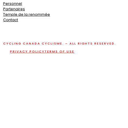
b
Personnel
)
Partenaires
Temple de la renommée
Contact
CYCLING CANADA CYCLISME. – ALL RIGHTS RESERVED.
PRIVACY POLICY
TERMS OF USE