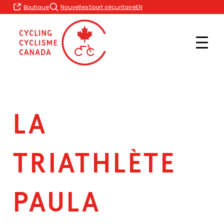
Skip
EN
Boutique
Nouvelles
Sport sécuritaire
to
content
LA
TRIATHLÈTE
PAULA