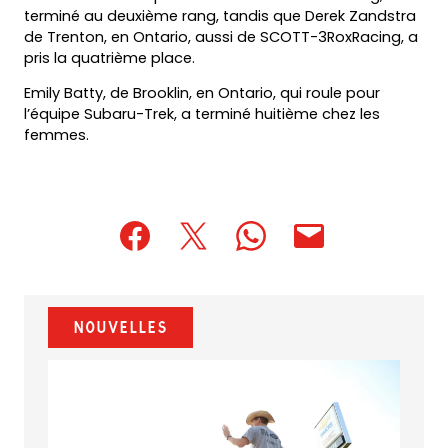
terminé au deuxième rang, tandis que Derek Zandstra
de Trenton, en Ontario, aussi de SCOTT-3RoxRacing, a
pris la quatrième place.
Emily Batty, de Brooklin, en Ontario, qui roule pour
l’équipe Subaru-Trek, a terminé huitième chez les
femmes.
(opens
(opens
(opens
(opens
(opens
in
in
in
default
in
a
a
a
email
a
new
new
new
app)
new
Nouvelles
tab)
tab)
tab)
tab)