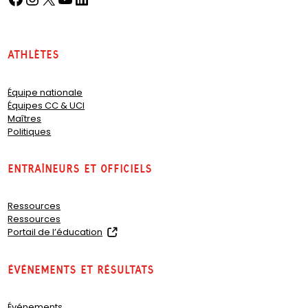
Athlètes
Équipe nationale
Équipes CC & UCI
Maîtres
Politiques
Entraîneurs et officiels
Ressources
Ressources
(
Portail de l’éducation
o
p
Événements et résultats
e
n
s
Événements