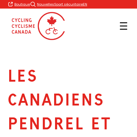
Skip
EN
Boutique
Nouvelles
Sport sécuritaire
to
content
LES
CANADIENS
PENDREL ET