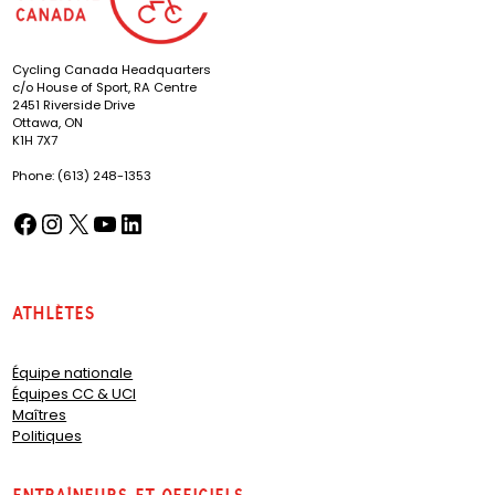
Cycling Canada Headquarters
c/o House of Sport, RA Centre
2451 Riverside Drive
Ottawa, ON
K1H 7X7
Phone: (613) 248-1353
Facebook
Instagram
X
YouTube
LinkedIn
(opens in a new tab)
(opens in a new tab)
(opens in a new tab)
(opens in a new tab)
(opens in a new tab)
Athlètes
Équipe nationale
Équipes CC & UCI
Maîtres
Politiques