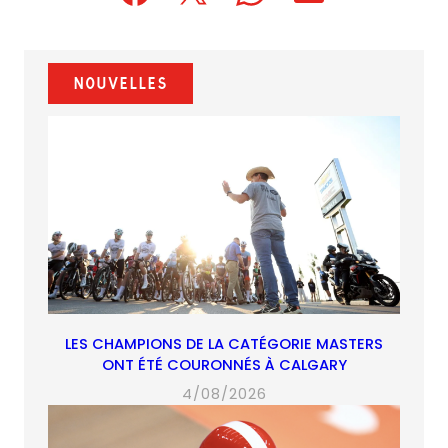
(opens
(opens
(opens
(opens
(opens
in
in
in
default
in
a
a
a
email
a
new
new
new
app)
new
Nouvelles
tab)
tab)
tab)
tab)
LES CHAMPIONS DE LA CATÉGORIE MASTERS
ONT ÉTÉ COURONNÉS À CALGARY
4/08/2026