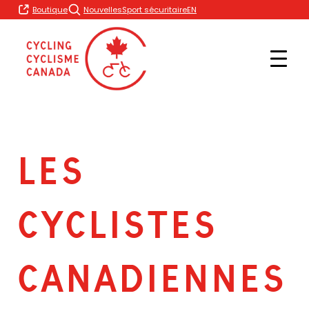
Skip
EN
Boutique
Nouvelles
Sport sécuritaire
to
content
LES
CYCLISTES
CANADIENNES