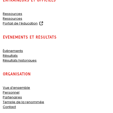
Entraîneurs et officiels
Ressources
Ressources
(
Portail de l’éducation
o
p
Événements et résultats
e
n
s
Événements
i
Résultats
n
Résultats historiques
a
n
e
organisation
w
t
a
Vue d’ensemble
b
Personnel
)
Partenaires
Temple de la renommée
Contact