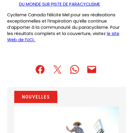
(opens
DU MONDE SUR PISTE DE PARACYCLISME
new
in
tab)
Cyclisme Canada félicite Mel pour ses réalisations
a
exceptionnelles et l’inspiration qu’elle continue
new
d’apporter à la communauté du paracyclisme. Pour
tab)
les résultats complets et la couverture, visitez
le site
Web de l’UCI.
(opens
(opens
(opens
(opens
(opens
in
in
in
default
in
a
a
a
email
a
new
new
new
app)
new
Nouvelles
tab)
tab)
tab)
tab)