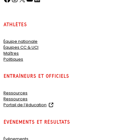
Athlètes
Équipe nationale
Équipes CC & UCI
Maîtres
Politiques
Entraîneurs et officiels
Ressources
Ressources
(
Portail de l’éducation
o
p
Événements et résultats
e
n
s
Événements