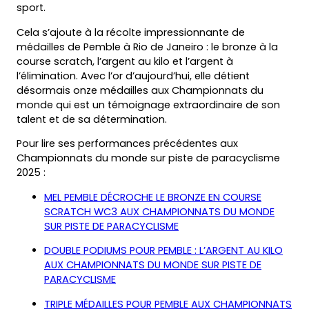
sport.
Cela s’ajoute à la récolte impressionnante de
médailles de Pemble à Rio de Janeiro : le bronze à la
course scratch, l’argent au kilo et l’argent à
l’élimination. Avec l’or d’aujourd’hui, elle détient
désormais onze médailles aux Championnats du
monde qui est un témoignage extraordinaire de son
talent et de sa détermination.
Pour lire ses performances précédentes aux
Championnats du monde sur piste de paracyclisme
2025 :
MEL PEMBLE DÉCROCHE LE BRONZE EN COURSE
SCRATCH WC3 AUX CHAMPIONNATS DU MONDE
(opens
SUR PISTE DE PARACYCLISME
in
DOUBLE PODIUMS POUR PEMBLE : L’ARGENT AU KILO
a
AUX CHAMPIONNATS DU MONDE SUR PISTE DE
new
(opens
PARACYCLISME
tab)
in
TRIPLE MÉDAILLES POUR PEMBLE AUX CHAMPIONNATS
a