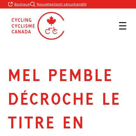
Skip
EN
Boutique
Nouvelles
Sport sécuritaire
to
content
MEL PEMBLE
DÉCROCHE LE
TITRE EN