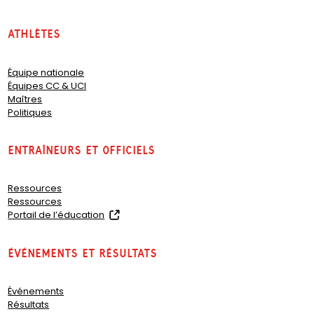
Athlètes
Équipe nationale
Équipes CC & UCI
Maîtres
Politiques
Entraîneurs et officiels
Ressources
Ressources
(
Portail de l’éducation
o
p
Événements et résultats
e
n
s
Événements
i
Résultats
n