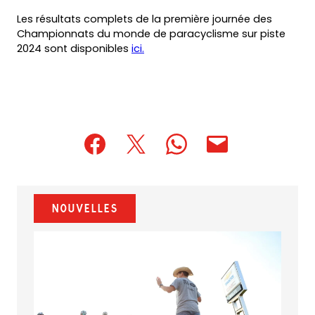
Les résultats complets de la première journée des
Championnats du monde de paracyclisme sur piste
2024 sont disponibles
ici.
(opens
(opens
(opens
(opens
(opens
in
in
in
default
in
a
a
a
email
a
new
new
new
app)
new
Nouvelles
tab)
tab)
tab)
tab)