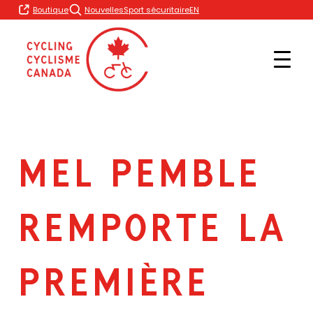
Skip
EN
Boutique
Nouvelles
Sport sécuritaire
to
content
MEL PEMBLE
REMPORTE LA
PREMIÈRE