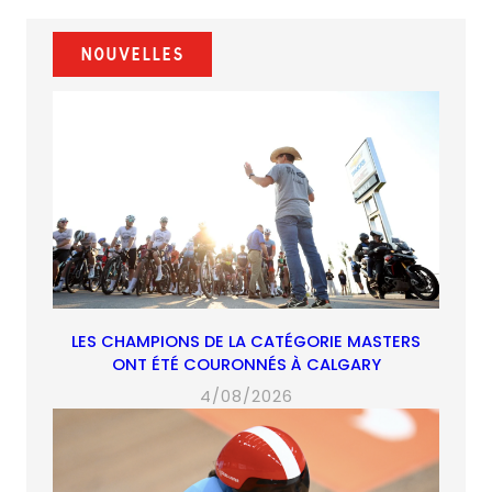
a
a
a
email
a
new
new
new
app)
new
Nouvelles
tab)
tab)
tab)
tab)
LES CHAMPIONS DE LA CATÉGORIE MASTERS
ONT ÉTÉ COURONNÉS À CALGARY
4/08/2026