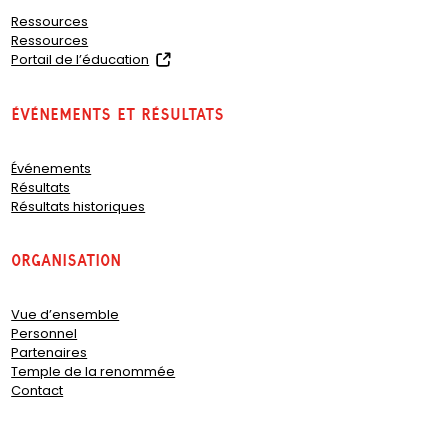
Ressources
Ressources
(
Portail de l’éducation
o
p
Événements et résultats
e
n
s
Événements
i
Résultats
n
Résultats historiques
a
n
e
organisation
w
t
a
Vue d’ensemble
b
Personnel
)
Partenaires
Temple de la renommée
Contact