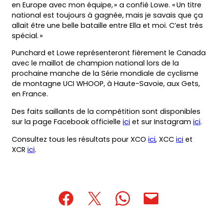
en Europe avec mon équipe, » a confié Lowe. « Un titre
national est toujours à gagnée, mais je savais que ça
allait être une belle bataille entre Ella et moi. C’est très
spécial. »
Punchard et Lowe représenteront fièrement le Canada
avec le maillot de champion national lors de la
prochaine manche de la Série mondiale de cyclisme
de montagne UCI WHOOP, à Haute-Savoie, aux Gets,
en France.
Des faits saillants de la compétition sont disponibles
sur la page Facebook officielle
ici
et sur Instagram
ici
.
Consultez tous les résultats pour XCO
ici
, XCC
ici
et
XCR
ici
.
(opens
(opens
(opens
(opens
(opens
in
in
in
default
in