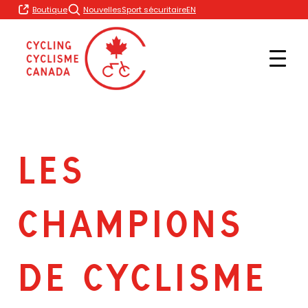
Skip
EN
Boutique
Nouvelles
Sport sécuritaire
to
content
LES
CHAMPIONS
DE CYCLISME