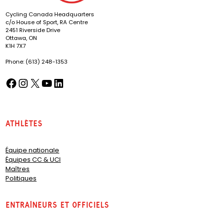
Cycling Canada Headquarters
c/o House of Sport, RA Centre
2451 Riverside Drive
Ottawa, ON
K1H 7X7
Phone: (613) 248-1353
Facebook
Instagram
X
YouTube
LinkedIn
(opens in a new tab)
(opens in a new tab)
(opens in a new tab)
(opens in a new tab)
(opens in a new tab)
Athlètes
Équipe nationale
Équipes CC & UCI
Maîtres
Politiques
Entraîneurs et officiels