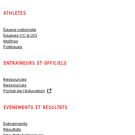
Athlètes
Équipe nationale
Équipes CC & UCI
Maîtres
Politiques
Entraîneurs et officiels
Ressources
Ressources
(
Portail de l’éducation
o
p
Événements et résultats
e
n
s
Événements
i
Résultats
n