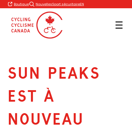
Skip
EN
Boutique
Nouvelles
Sport sécuritaire
to
content
SUN PEAKS
EST À
NOUVEAU