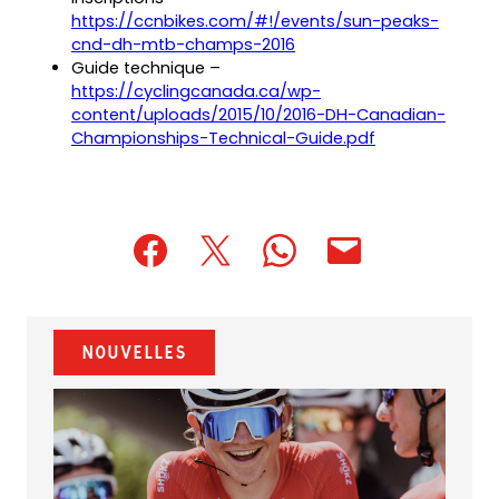
https://ccnbikes.com/#!/events/sun-peaks-
cnd-dh-mtb-champs-2016
Guide technique –
https://cyclingcanada.ca/wp-
content/uploads/2015/10/2016-DH-Canadian-
(opens
Championships-Technical-Guide.pdf
PDF)
(opens
(opens
(opens
(opens
(opens
in
in
in
default
in
a
a
a
email
a
new
new
new
app)
new
Nouvelles
tab)
tab)
tab)
tab)