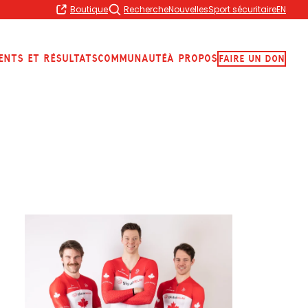
Boutique
Recherche
Nouvelles
Sport sécuritaire
EN
ents et résultats
Communauté
À propos
Faire Un Don