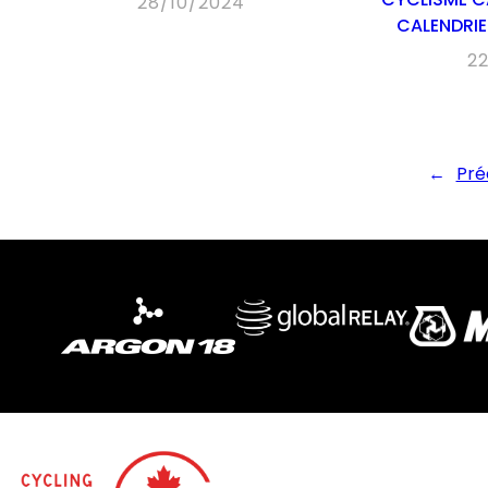
28/10/2024
CALENDRI
2
←
Pré