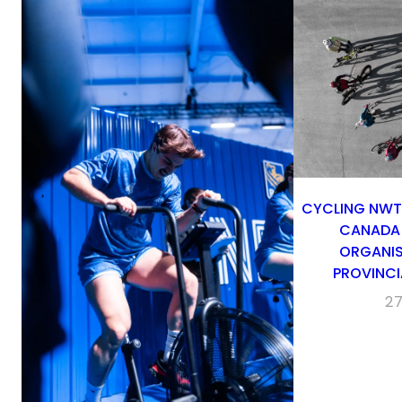
CYCLING NWT 
CANADA 
ORGANIS
PROVINCI
2