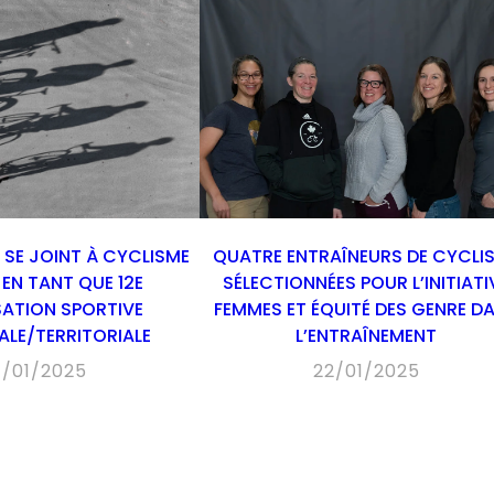
SE JOINT À CYCLISME
QUATRE ENTRAÎNEURS DE CYCLI
EN TANT QUE 12E
SÉLECTIONNÉES POUR L’INITIATI
ATION SPORTIVE
FEMMES ET ÉQUITÉ DES GENRE D
ALE/TERRITORIALE
L’ENTRAÎNEMENT
7/01/2025
22/01/2025