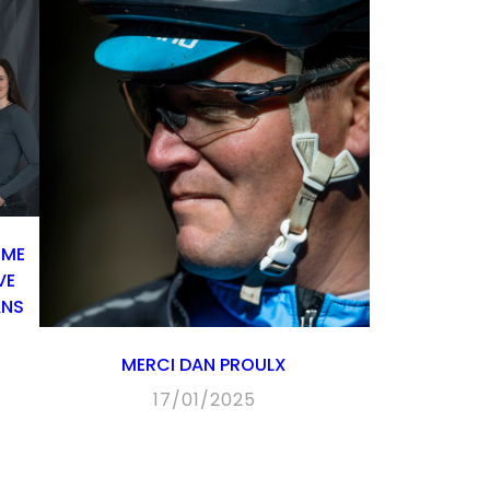
SME
VE
ANS
MERCI DAN PROULX
17/01/2025