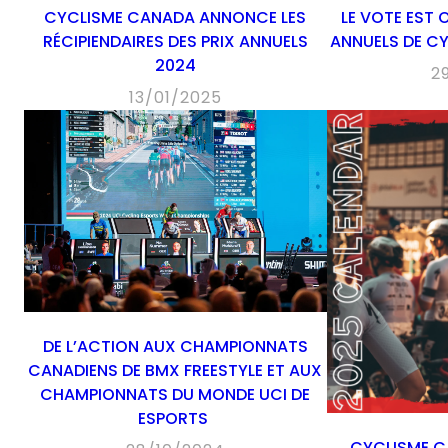
CYCLISME CANADA ANNONCE LES
LE VOTE EST 
RÉCIPIENDAIRES DES PRIX ANNUELS
ANNUELS DE C
2024
2
13/01/2025
DE L’ACTION AUX CHAMPIONNATS
CANADIENS DE BMX FREESTYLE ET AUX
CHAMPIONNATS DU MONDE UCI DE
ESPORTS
CYCLISME C