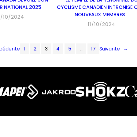
ER NATIONAL 2025
CYCLISME CANADIEN INTRONISE 
NOUVEAUX MEMBRES
2/10/2024
11/10/2024
cédente
1
2
3
4
5
…
17
Suivante
→