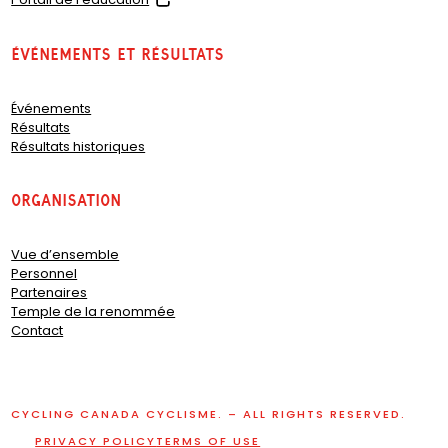
o
p
Événements et résultats
e
n
s
Événements
i
Résultats
n
Résultats historiques
a
n
e
organisation
w
t
a
Vue d’ensemble
b
Personnel
)
Partenaires
Temple de la renommée
Contact
CYCLING CANADA CYCLISME. – ALL RIGHTS RESERVED.
PRIVACY POLICY
TERMS OF USE