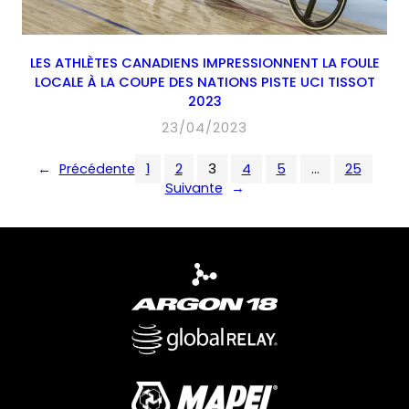
LES ATHLÈTES CANADIENS IMPRESSIONNENT LA FOULE
LOCALE À LA COUPE DES NATIONS PISTE UCI TISSOT
2023
23/04/2023
←
Précédente
1
2
3
4
5
…
25
Suivante
→