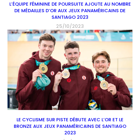
L’ÉQUIPE FÉMININE DE POURSUITE AJOUTE AU NOMBRE
DE MÉDAILLES D’OR AUX JEUX PANAMÉRICAINS DE
SANTIAGO 2023
25/10/2023
LE CYCLISME SUR PISTE DÉBUTE AVEC L’OR ET LE
BRONZE AUX JEUX PANAMÉRICAINS DE SANTIAGO
2023