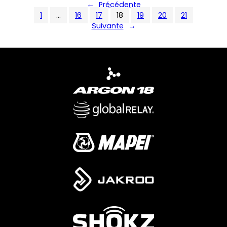
←
Précédente
1
…
16
17
18
19
20
21
Suivante
→