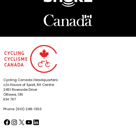
Cycling Canada Headquarters
c/o House of Sport, RA Centre
2451 Riverside Drive
Ottawa, ON
K1H 7X7
Phone: (613) 248-1353
Facebook
Instagram
X
YouTube
LinkedIn
(opens in a new tab)
(opens in a new tab)
(opens in a new tab)
(opens in a new tab)
(opens in a new tab)