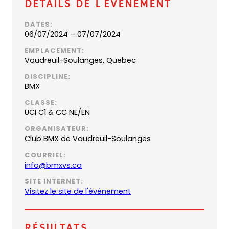
Détails de l’événement
DATES:
06/07/2024 – 07/07/2024
EMPLACEMENT:
Vaudreuil-Soulanges, Quebec
DISCIPLINE:
BMX
CLASSE:
UCI C1 & CC NE/EN
ORGANISATEUR:
Club BMX de Vaudreuil-Soulanges
COURRIEL:
(
info@bmxvs.ca
o
SITE INTERNET:
p
(
Visitez le site de l'événement
e
o
n
p
s
e
Résultats
d