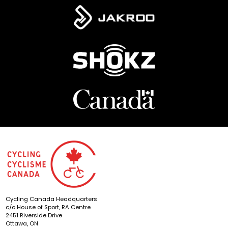
Cycling Canada Headquarters
c/o House of Sport, RA Centre
2451 Riverside Drive
Ottawa, ON