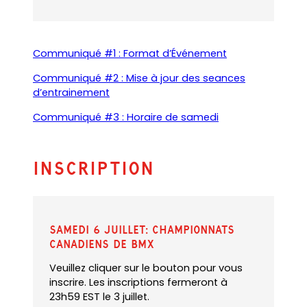
o
p
e
n
(
(
Communiqué #1 : Format d’Événement
s
o
o
P
Communiqué #2 : Mise à jour des seances
p
p
D
(
(
d’entrainement
e
e
F
o
o
n
n
)
(
(
Communiqué #3 : Horaire de samedi
p
p
s
s
o
o
e
e
P
i
p
p
n
n
D
n
e
e
s
s
Inscription
F
a
n
n
P
i
)
n
s
s
D
n
e
P
i
F
a
w
D
n
)
n
t
Samedi 6 juillet: Championnats
F
a
e
a
Canadiens de BMX
)
n
w
b
e
t
Veuillez cliquer sur le bouton pour vous
)
w
a
inscrire. Les inscriptions fermeront à
t
b
23h59 EST le 3 juillet.
a