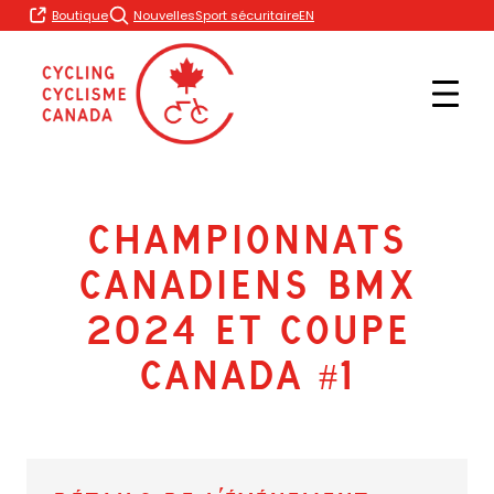
Skip
EN
Boutique
Nouvelles
Sport sécuritaire
to
content
Championnats
Canadiens BMX
2024 et Coupe
Canada #1