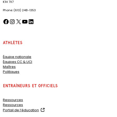
K1H 7X7
Phone: (613) 248-1353
Facebook
Instagram
X
YouTube
LinkedIn
(opens in a new tab)
(opens in a new tab)
(opens in a new tab)
(opens in a new tab)
(opens in a new tab)
Athlètes
Équipe nationale
Équipes CC & UCI
Maîtres
Politiques
Entraîneurs et officiels
Ressources
Ressources
(
Portail de l’éducation
o