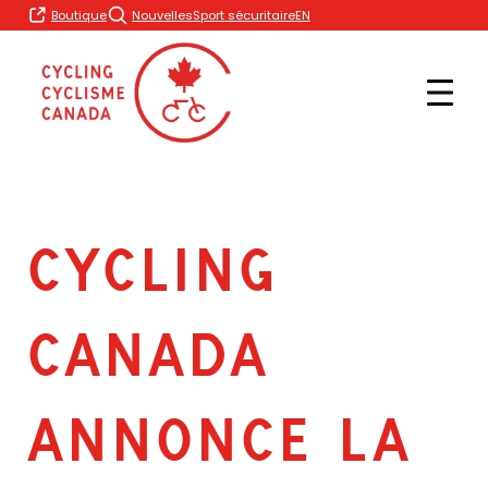
Skip
EN
Boutique
Nouvelles
Sport sécuritaire
to
content
CYCLING
CANADA
ANNONCE LA