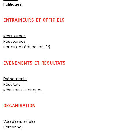
Politiques
Entraîneurs et officiels
Ressources
Ressources
(
Portail de l’éducation
o
p
Événements et résultats
e
n
s
Événements
i
Résultats
n
Résultats historiques
a
n
e
organisation
w
t
a
Vue d’ensemble
b
Personnel
)