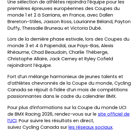
Une sélection de athlètes rejoindra l’équipe pour les
premières épreuves européennes des Coupes du
monde 1 et 2 à Sarrians, en France, avec Dallen
Brereton-Stiles, Jaxson Ross, Laurianne Béland, Payton
Duffy, Thessalie Bruneau et Victoria Dubé.
Lors de la dernière phase estivale, lors des Coupes du
monde 3 et 4 à Papendal, aux Pays-Bas, Alexis
Rhéaume, Chad Beaudoin, Charlie Théberge,
Christophe Allaire, Jack Cerney et Ryley Cofield
rejoindront l’équipe.
Fort d’un mélange harmonieux de jeunes talents et
d’athlètes chevronnés de la Coupe du monde, Cycling
Canada se réjouit à l’idée d’un mois de compétitions
passionnantes dans le cadre du calendrier BMX.
Pour plus d’informations sur la Coupe du monde UCI
de BMX Racing 2026, rendez-vous sur le
site officiel de
(opens
l’UCI
. Pour suivre les résultats en direct,
in
(opens
suivez Cycling Canada sur
les réseaux sociaux
.
a
in
new
a