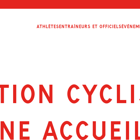
Athlètes
Entraîneurs et officiels
Événem
TION CYCL
NE ACCUEI