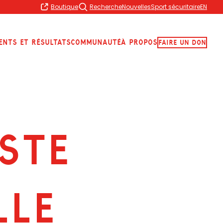
Boutique
Recherche
Nouvelles
Sport sécuritaire
EN
ents et résultats
Communauté
À propos
Faire Un Don
ISTE
LLE