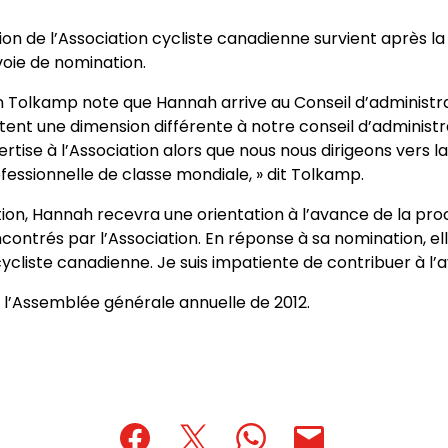
ion de l’Association cycliste canadienne survient après 
voie de nomination.
ohn Tolkamp note que Hannah arrive au Conseil d’adminis
nt une dimension différente à notre conseil d’administrat
tise à l’Association alors que nous nous dirigeons vers la 
fessionnelle de classe mondiale, » dit Tolkamp.
on, Hannah recevra une orientation à l’avance de la pro
ontrés par l’Association. En réponse à sa nomination, elle
liste canadienne. Je suis impatiente de contribuer à l’ave
à l’Assemblée générale annuelle de 2012.
(opens
(opens
(opens
(opens
(opens