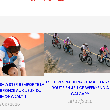
in
in
in
default
in
a
a
a
email
a
new
new
new
app)
new
tab)
tab)
tab)
tab)
LES TITRES NATIONAUX MASTERS 
S-LYSTER REMPORTE LA
ROUTE EN JEU CE WEEK-END À
E BRONZE AUX JEUX DU
CALGARY
MMONWEALTH
29/07/2026
/08/2026