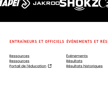
Entraîneurs et officiels
Événements et rés
Ressources
Événements
Ressources
Résultats
(
Portail de l’éducation
Résultats historiques
o
p
e
n
s
i
n
a